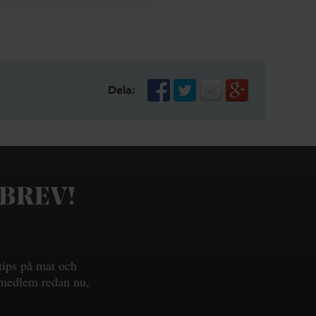
Dela:
SBREV!
tips på mat och
i medlem redan nu,