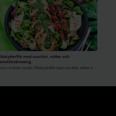
läskytterfilé med zucchini, nötter och
amslöksdressing
Prova veckans recept; Fläskytterfilé med zucchini, nötter och ramslöksdressing som både är gott och färgglatt!