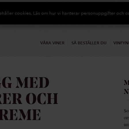
ehåller cookies. Läs om hur vi hanterar personuppgifter och c
VÅRA VINER
SÅ BESTÄLLER DU
VINFYN
G MED
M
N
ER OCH
So
CREME
om
un