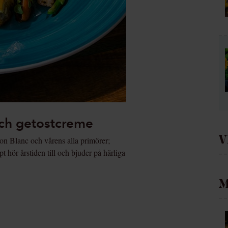
och getostcreme
V
non Blanc och vårens alla primörer;
 hör årstiden till och bjuder på härliga
M