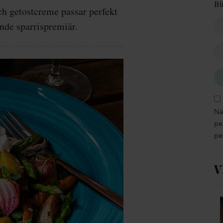
Bl
h getostcreme passar perfekt
nde sparrispremiär.
Nä
pe
pe
V