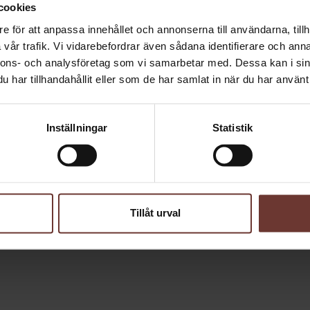
TILL VINSTON
 hårda fästet i botten. Ringla olja i en
cookies
och vitlöksklyftor. Salta och peppra ett
e för att anpassa innehållet och annonserna till användarna, tillh
vår trafik. Vi vidarebefordrar även sådana identifierare och anna
ton är en webbplats som marknadsför vin och alkoholha
nnons- och analysföretag som vi samarbetar med. Dessa kan i sin
ycker från Solera Beverage Group Sweden. Vårt syfte är 
Lägg ner torskryggsfiléerna och krydda
har tillhandahållit eller som de har samlat in när du har använt 
tunna klyftor och strössla ut över
rera, informera och göra tillvaron ännu trevligare för d
C. Strössla färsk timjan över rotsakerna
lar mat och dryck i kombination. För att besöka webbpla
Inställningar
Statistik
måste du vara över 25 år.
sen i cirka 4-5 minuter.
JAG ÄR ÖVER 25 ÅR
JAG ÄR UNDER 25 ÅR
 salt.
Tillåt urval