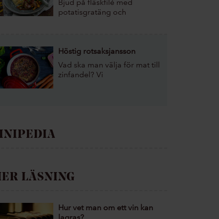
Bjud på fläskfilé med
potatisgratäng och
kantareller till helgen.
Höstig rotsaksjansson
Vad ska man välja för mat till
zinfandel? Vi
rekommenderar en höstig
rotsaksjansson. Detta recept
är både enkelt och gott.
INIPEDIA
ER LÄSNING
Hur vet man om ett vin kan
lagras?