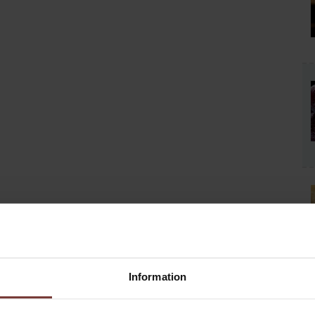
VÄLKOMMEN
Information
till halverade klyftor. Lossa vitlökarna