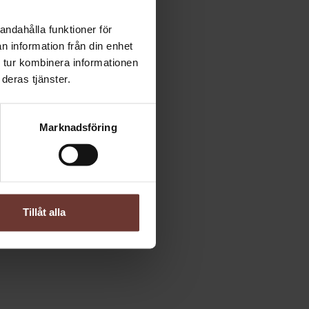
andahålla funktioner för
n information från din enhet
ltiga
 tur kombinera informationen
att
deras tjänster.
ig som
tsen
Marknadsföring
Tillåt alla