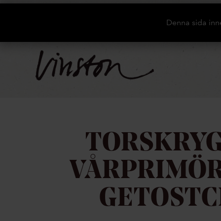
Denna sida inn
TORSKRYG
VÅRPRIMÖR
GETOST