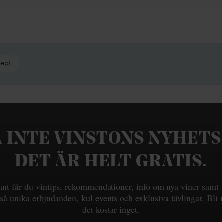
cept
 INTE VINSTONS NYHET
DET ÄR HELT GRATIS.
t får du vintips, rekommendationer, info om nya viner samt 
så unika erbjudanden, kul events och exklusiva tävlingar. Bl
det kostar inget.