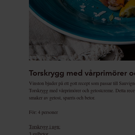
Torskrygg med vårprimörer 
Vinston bjuder på ett gott recept som passar till Sauvig
Torskrygg med vårprimörer och getostcreme. Detta recept
smaker av getost, sparris och betor.
För: 4 personer
Torskrygg i ugn:
3 gulbetor