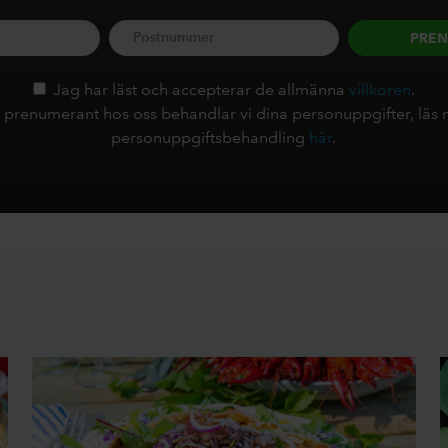
PRE
Jag har läst och accepterar de allmänna
villkoren
.
r prenumerant hos oss behandlar vi dina personuppgifter, läs
personuppgiftsbehandling
här
.