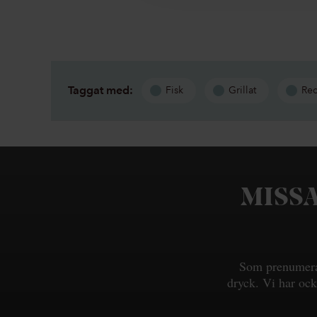
Taggat med:
Fisk
Grillat
Re
MISSA
Som prenumeran
dryck. Vi har ock