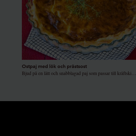
Ostpaj med lök och prästsost
Bjud på en lätt och snabblagad paj som passar till kräftskivan – som denna goda ostpaj med lök och prä