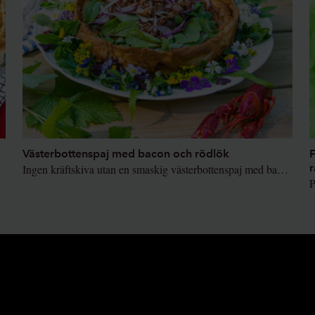
Västerbottenspaj med bacon och rödlök
F
r
stsost.
Ingen kräftskiva utan en smaskig västerbottenspaj med bacon och rödlök.