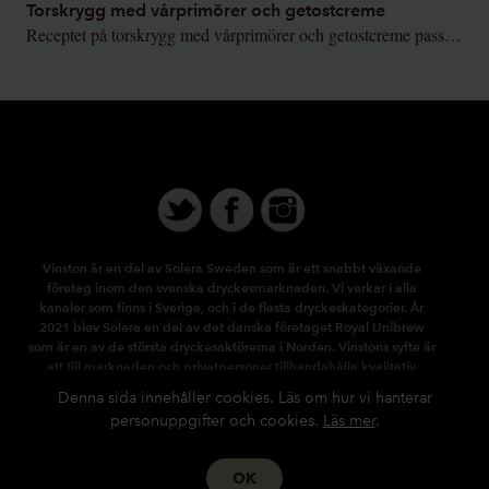
Torskrygg med vårprimörer och getostcreme
Receptet på torskrygg med vårprimörer och getostcreme passar perfekt till Sauvignon Blanc och stundande sparrispremiär.
Vinston är en del av Solera Sweden som är ett snabbt växande
företag inom den svenska dryckesmarknaden. Vi verkar i alla
kanaler som finns i Sverige, och i de flesta dryckeskategorier. År
2021 blev Solera en del av det danska företaget Royal Unibrew
som är en av de största dryckesaktörerna i Norden. Vinstons syfte är
att till marknaden och privatpersoner tillhandahålla kvalitativ
information om vin och andra alkoholhaltiga drycker, samt att
Denna sida innehåller cookies. Läs om hur vi hanterar
marknadsföra de produkter som tillhandahålls av Solera Sweden
personuppgifter och cookies.
Läs mer
.
AB.