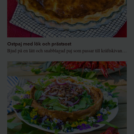
Ostpaj med lök och prästsost
Bjud på en lätt och snabblagad paj som passar till kräftskivan – som denna goda ostpaj med lök och prästsost.