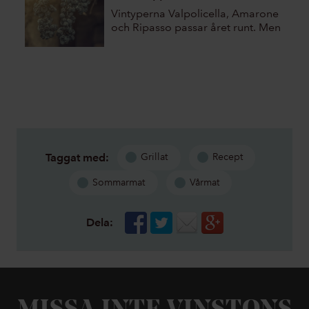
Vintyperna Valpolicella, Amarone
och Ripasso passar året runt. Men
hur gör man dem, och vad är
appassimento och
appassimentometoden?
Taggat med:
Grillat
Recept
Sommarmat
Vårmat
Dela: