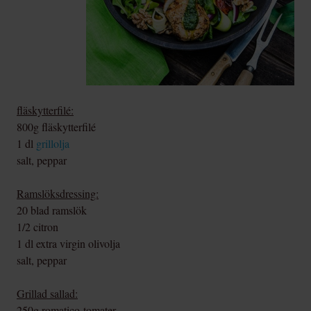
fläskytterfilé:
800g fläskytterfilé
1 dl
grillolja
salt, peppar
Ramslöksdressing:
20 blad ramslök
1/2 citron
1 dl extra virgin olivolja
salt, peppar
Grillad sallad:
250g romatico-tomater