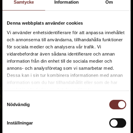
Samtycke
Information
Om
Denna webbplats använder cookies
VINSTON FINE WINE - VÅR
Vi använder enhetsidentifierare för att anpassa innehållet
och annonserna till användarna, tillhandahålla funktioner
KUNDKLUBB
för sociala medier och analysera vår trafik. Vi
vidarebefordrar även sådana identifierare och annan
Vill du lära dig mer om druvor, regioner och
information från din enhet till de sociala medier och
hålla dig uppdaterad på spännande
nylanseringar från kvalitetsproducenter? Vinston
annons- och analysföretag som vi samarbetar med.
Fine Wine är vår kundklubb för dig som älskar
Dessa kan i sin tur kombinera informationen med annan
goda viner och är nyfiken på historien bakom
information som du har tillhandahållit eller som de har
flaskans innehåll.
samlat in när du har använt deras tjänster.
Samtyckesval
Nödvändig
» Vinston Fine Wine
Inställningar