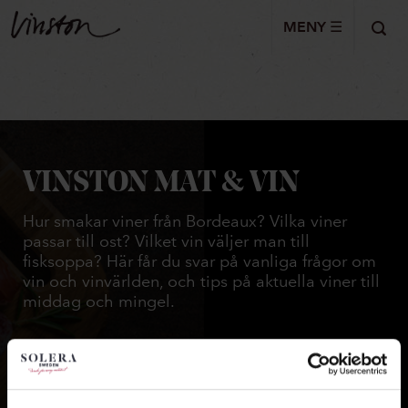
MENY ☰
VINSTON MAT & VIN
Hur smakar viner från Bordeaux? Vilka viner
passar till ost? Vilket vin väljer man till
fisksoppa? Här får du svar på vanliga frågor om
vin och vinvärlden, och tips på aktuella viner till
middag och mingel.
» Lär dig mer om mat och vin