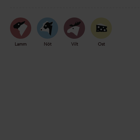
Lamm
Nöt
Vilt
Ost