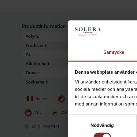
Produktinformation
Volym:
750 ml
Producent:
Luigi Voghera
Samtycke
År:
2022
Alkoholhalt:
14.5%
Denna webbplats använder 
Druva:
100% Nebbiolo
Vi använder enhetsidentifierar
Sockerhalt:
1g/l
sociala medier och analysera 
Vins
till de sociala medier och a
dr
Lamm
Nöt
Italien
med annan information som du 
inspi
Vilt
Ost
Kryddig
gil
Samtyckesval
Nödvändig
Luigi Voghera