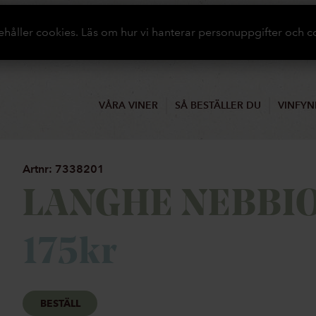
ehåller cookies. Läs om hur vi hanterar personuppgifter och c
VÅRA VINER
SÅ BESTÄLLER DU
VINFYN
Artnr: 7338201
LANGHE NEBBI
175
kr
BESTÄLL