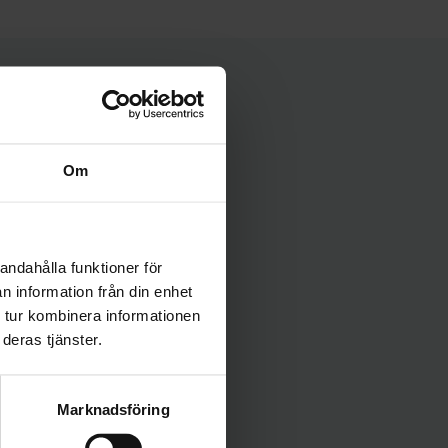
Om
nska köket såsom stek, vilt
andahålla funktioner för
n information från din enhet
ltiga
 tur kombinera informationen
att
deras tjänster.
balanserade tanniner.
ig som
tsen
Marknadsföring
 kryddor.