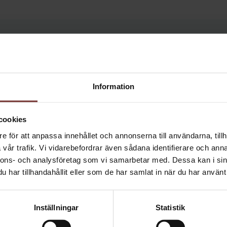
Vinet smakar
VÄLKOMMEN
Information
TILL VINSTON
Passar till
cookies
Serveras vid 18-20°C till smakrika rätter, gärna från det norditalie
e för att anpassa innehållet och annonserna till användarna, tillh
kött och långtidslagrade hårdostar
vår trafik. Vi vidarebefordrar även sådana identifierare och anna
ton är en webbplats som marknadsför vin och alkoholha
nnons- och analysföretag som vi samarbetar med. Dessa kan i sin
Smak
ycker från Solera Beverage Group Sweden. Vårt syfte är 
har tillhandahållit eller som de har samlat in när du har använt 
Harmonisk, fruktig och kryddig smak av mörka bär och viol samt 
rera, informera och göra tillvaron ännu trevligare för d
lar mat och dryck i kombination. För att besöka webbpla
Doft
Inställningar
Statistik
måste du vara över 25 år.
Intensiv, delikat doft med inslag av mörka bär, viol, höstskog och