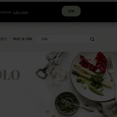
ookies.
Läs mer
.
DET
MAT & VIN
OLO