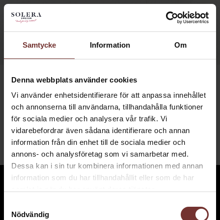
MENY ☰
Samtycke
Information
Om
Denna webbplats använder cookies
Vi använder enhetsidentifierare för att anpassa innehållet
och annonserna till användarna, tillhandahålla funktioner
VÅRA VINER
för sociala medier och analysera vår trafik. Vi
vidarebefordrar även sådana identifierare och annan
information från din enhet till de sociala medier och
annons- och analysföretag som vi samarbetar med.
Dessa kan i sin tur kombinera informationen med annan
information som du har tillhandahållit eller som de har
samlat in när du har använt deras tjänster.
Samtyckesval
Nödvändig