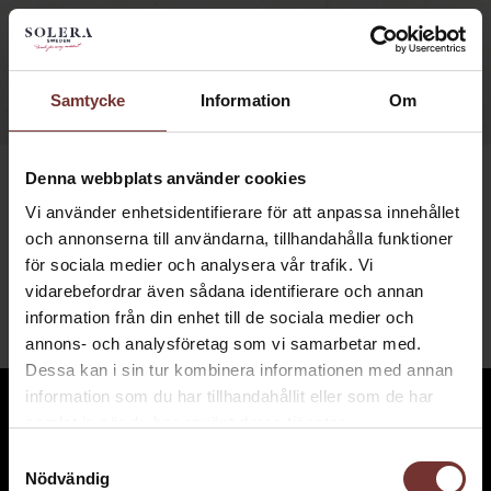
MENY ☰
Samtycke
Information
Om
Denna webbplats använder cookies
Vi använder enhetsidentifierare för att anpassa innehållet
och annonserna till användarna, tillhandahålla funktioner
VÅRA VINER
för sociala medier och analysera vår trafik. Vi
vidarebefordrar även sådana identifierare och annan
information från din enhet till de sociala medier och
annons- och analysföretag som vi samarbetar med.
Dessa kan i sin tur kombinera informationen med annan
information som du har tillhandahållit eller som de har
samlat in när du har använt deras tjänster.
Samtyckesval
Nödvändig